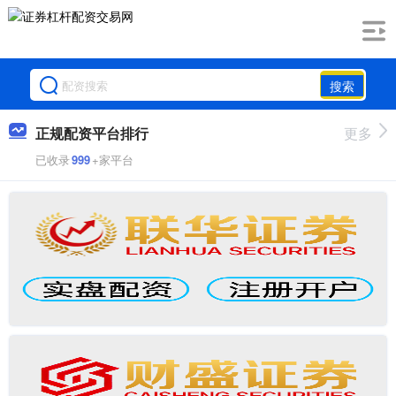
搜索
正规配资平台排行
更多
已收录
999
+家平台