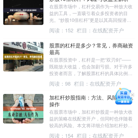
在股票市场中，杠杆交易作为一种放大收
益的工具，一直吸引着众多投资者的目
光。“炒股10倍杠杆”更是以其高回报潜力
成为热议话题。然而，高收益背后往往伴
阅读：
152
栏目：
在线配资开户
随着高风险。本....
股票的杠杆是多少？常见，券商融资
最高
在股票投资中，杠杆是一把“双刃剑”——
既能放大收益，也会加剧亏损。对于许多
投资者而言，了解股票杠杆的具体比例以
及如何合理使用，是控制风险、提升收益
阅读：
98
栏目：
在线配资开户
的关键。本文将....
加杠杆炒股指南：方法、风险与合规
操作
在股票市场中，加杠杆炒股是一种放大收
益的策略在线配资开户，但同时也伴随着
较高的风险。本文将详细介绍加杠杆炒股
的方法、潜在风险以及合规操作要点，帮
阅读：
154
栏目：
在线配资开户