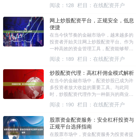
易，第一步就是完成股票开户。本文将为
阅读：
128
栏目：
在线配资开户
你提供一份详细的云....
网上炒股配资平台，正规安全，低息
便捷
在当今快节奏的金融市场中，越来越多的
投资者开始关注网上炒股配资平台。作为
一种高效的资金管理工具，配资能够帮助
投资者放大收益、灵活应对市场波动。然
阅读：
189
栏目：
在线配资开户
而，面对市场上琳....
炒股配资代理：高杠杆佣金模式解析
在当今的金融市场中，配资炒股已成为许
多投资者放大收益的重要工具。与此同
时，炒股配资代理作为一种新兴的商业模
式股票基本知识入门，正吸引着越来越多
阅读：
190
栏目：
在线配资开户
的从业者关注。本文....
股票资金配资服务：安全杠杆投资与
正规平台选择指南
在股票市场中，资金配资服务为投资者提