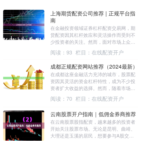
上海期货配资公司推荐 | 正规平台指
南
在金融投资领域证券杠杆配资交易网，期
货配资因其杠杆效应和灵活操作而受到不
少投资者的关注。然而，面对市场上众多
的配资公司，选择一家正规、可靠的平台
阅读：
93
栏目：
在线配资开户
显得尤为重要。本....
成都正规配资网站推荐（2024最新）
在成都这座金融活力充沛的城市，股票配
资因其灵活的资金杠杆特性，成为不少投
资者扩大收益的选择。然而，随着市场发
展，配资平台良莠不齐，如何筛选出正
阅读：
70
栏目：
在线配资开户
规、安全的配资网站....
云南股票开户指南｜低佣金券商推荐
在云南股票股指配资，越来越多的投资者
开始关注股票市场。无论是昆明、曲靖、
大理还是玉溪的居民，想要参与A股交