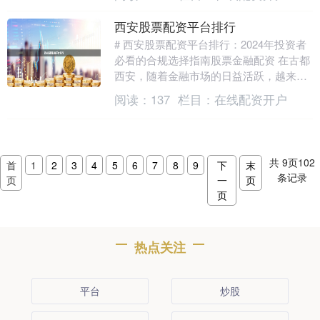
助投资者在追求收....
西安股票配资平台排行
# 西安股票配资平台排行：2024年投资者
必看的合规选择指南股票金融配资 在古都
西安，随着金融市场的日益活跃，越来越
多的投资者开始关注股票配资这一杠杆工
阅读：
137
栏目：
在线配资开户
具。面对....
共
9
页
102
首
1
2
3
4
5
6
7
8
9
下
末
条记录
页
一
页
页
热点关注
平台
炒股