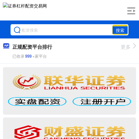
搜索
正规配资平台排行
更多
已收录
999
+家平台