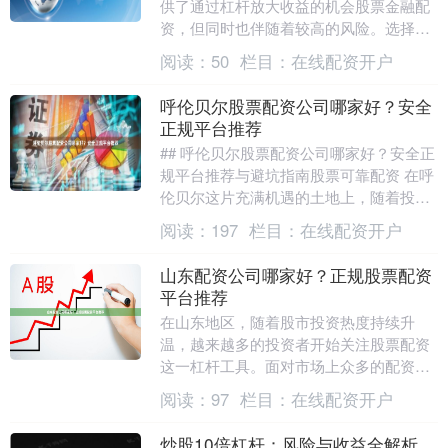
供了通过杠杆放大收益的机会股票金融配
资，但同时也伴随着较高的风险。选择安
全可靠的配资平台，是每位投资者在考虑
阅读：
50
栏目：
在线配资开户
杠杆投资时的首要....
呼伦贝尔股票配资公司哪家好？安全
正规平台推荐
## 呼伦贝尔股票配资公司哪家好？安全正
规平台推荐与避坑指南股票可靠配资 在呼
伦贝尔这片充满机遇的土地上，随着投资
者对资本市场的关注度不断提升，股票配
阅读：
197
栏目：
在线配资开户
资作为一种....
山东配资公司哪家好？正规股票配资
平台推荐
在山东地区，随着股市投资热度持续升
温，越来越多的投资者开始关注股票配资
这一杠杆工具。面对市场上众多的配资公
司，许多投资者不禁要问：“山东配资公司
阅读：
97
栏目：
在线配资开户
哪家好？”本文将....
炒股10倍杠杆：风险与收益全解析