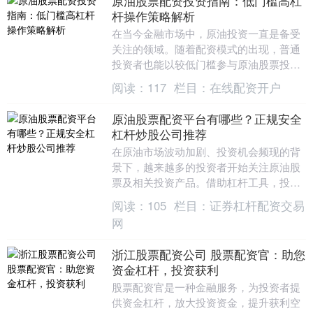
原油股票配资投资指南：低门槛高杠
杆操作策略解析
在当今金融市场中，原油投资一直是备受
关注的领域。随着配资模式的出现，普通
投资者也能以较低门槛参与原油股票投资
股票金融配资，并借助杠杆效应放大收
阅读：
117
栏目：
在线配资开户
益。本文将深入解析....
原油股票配资平台有哪些？正规安全
杠杆炒股公司推荐
在原油市场波动加剧、投资机会频现的背
景下，越来越多的投资者开始关注原油股
票及相关投资产品。借助杠杆工具，投资
者可以放大收益，但同时也面临着更高的
阅读：
105
栏目：
证券杠杆配资交易
风险。因此，选择....
网
浙江股票配资公司 股票配资官：助您
资金杠杆，投资获利
股票配资官是一种金融服务，为投资者提
供资金杠杆，放大投资资金，提升获利空