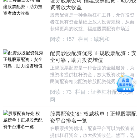
资者放大收益
股票配资是一种金融杠杆工具，允许投资
者在原有资金基础上放大投资规模，从而
获得更高的收益。福建股票配资市场近年
来蓬勃发展，为投资者提供了多样化的配
阅读：
157
栏目：
诚利和
资选择。 * 放....
配资炒股配资优秀 正规股票配资：安
全可靠，助力投资增值
正规股票配资是一种合法的金融服务，为
投资者提供杠杆资金，放大投资收益。与
民间配资相比配资炒股配资优秀，正规配
资平台受监管机构严格监管，资金安全有
阅读：
73
栏目：
证券杠杆配资交易
保障，交易透明合....
网
股票配资好处 权威榜单！正规股票配
资平台排名一览
在股票投资领域，配资平台可以为投资者
提供杠杆资金，放大投资收益。然而，选