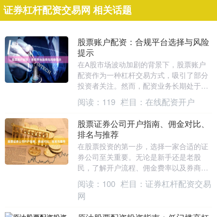
证券杠杆配资交易网 相关话题
股票账户配资：合规平台选择与风险
提示
在A股市场波动加剧的背景下，股票账户
配资作为一种杠杆交易方式，吸引了部分
投资者关注。然而，配资业务长期处于监
管灰色地带，投资者在追求收益放大效应
阅读：
119
栏目：
在线配资开户
的同时，更需警惕....
股票证券公司开户指南、佣金对比、
排名与推荐
在股票投资的第一步，选择一家合适的证
券公司至关重要。无论是新手还是老股
民，了解开户流程、佣金费率以及券商综
合实力，都能帮助你在投资路上少走弯
阅读：
100
栏目：
证券杠杆配资交易
路。本文将为你提供一....
网