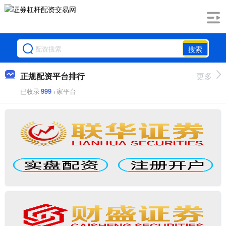
搜索
正规配资平台排行
更多
已收录
999
+家平台