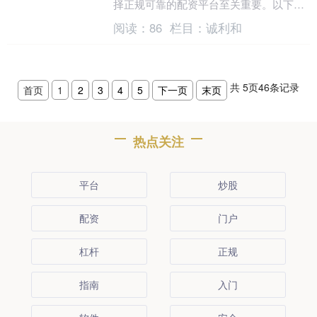
择正规可靠的配资平台至关重要。以下为
您呈现权威榜单，列出排名靠前的正规股
阅读：
86
栏目：
诚利和
票配资平台： 盈....
共
5
页
46
条记录
首页
1
2
3
4
5
下一页
末页
热点关注
平台
炒股
配资
门户
杠杆
正规
指南
入门