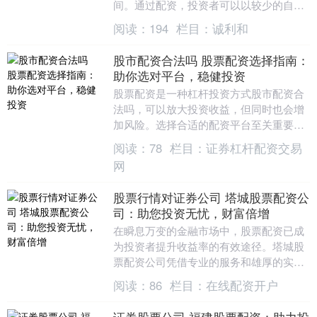
间。通过配资，投资者可以以较少的自有
资金撬动更大的资金量，从而增加投资收
阅读：
194
栏目：
诚利和
益。 对于有经验....
股市配资合法吗 股票配资选择指南：
助你选对平台，稳健投资
股票配资是一种杠杆投资方式股市配资合
法吗，可以放大投资收益，但同时也会增
加风险。选择合适的配资平台至关重要，
以确保资金安全和投资稳健。 通过股票配
阅读：
78
栏目：
证券杠杆配资交易
资，投资者可以....
网
股票行情对证券公司 塔城股票配资公
司：助您投资无忧，财富倍增
在瞬息万变的金融市场中，股票配资已成
为投资者提升收益率的有效途径。塔城股
票配资公司凭借专业的服务和雄厚的实
力，为投资者提供安全可靠的配资方案，
阅读：
86
栏目：
在线配资开户
助您投资无忧，财富....
证券股票公司 福建股票配资：助力投