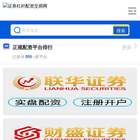
搜索
正规配资平台排行
更多
已收录
999
+家平台