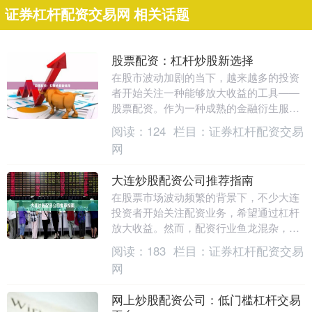
证券杠杆配资交易网 相关话题
股票配资：杠杆炒股新选择
在股市波动加剧的当下，越来越多的投资
者开始关注一种能够放大收益的工具——
股票配资。作为一种成熟的金融衍生服
务，股票配资为投资者提供了“以小博大”
阅读：
124
栏目：
证券杠杆配资交易
的机会，成为杠杆....
网
大连炒股配资公司推荐指南
在股票市场波动频繁的背景下，不少大连
投资者开始关注配资业务，希望通过杠杆
放大收益。然而，配资行业鱼龙混杂，选
择一家正规、安全的配资公司至关重要。
阅读：
183
栏目：
证券杠杆配资交易
本文将为您提供一....
网
网上炒股配资公司：低门槛杠杆交易