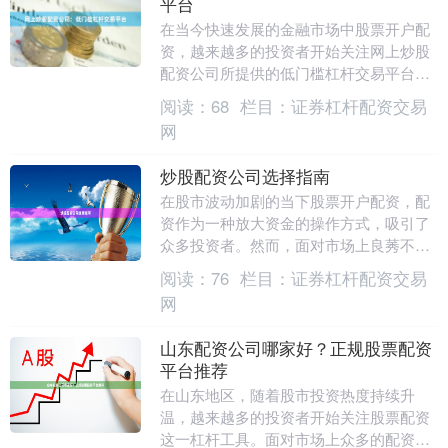
平台
在当今快速发展的金融市场中股票开户配
资，越来越多的投资者开始关注网上炒股
配资公司所提供的低门槛杠杆交易平台。
这类平台以其灵活的资金配置方式和相对
阅读：
68
栏目：
证券杠杆配资交易
较低的投资门槛，....
网
炒股配资公司选择指南
在股市波动加剧的当下股票开户配资，配
资作为一种放大资金的操作方式，吸引了
众多投资者。然而，面对市场上良莠不齐
的配资公司，如何选择一家安全、合规、
阅读：
76
栏目：
证券杠杆配资交易
服务优质的平台，....
网
山东配资公司哪家好？正规股票配资
平台推荐
在山东地区，随着股市投资热度持续升
温，越来越多的投资者开始关注股票配资
这一杠杆工具。面对市场上众多的配资公