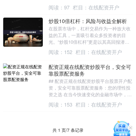
司，许多投资者不禁要问：“山东配资公司
阅读：
97
栏目：
在线配资开户
哪家好？”本文将....
炒股10倍杠杆：风险与收益全解析
在股票市场中，杠杆交易作为一种放大收
益的工具，一直吸引着众多投资者的目
光。“炒股10倍杠杆”更是以其高回报潜力
成为热议话题。然而，高收益背后往往伴
阅读：
152
栏目：
在线配资开户
随着高风险。本....
配资正规在线配资炒股平台，安全可
靠股票配资服务
## 配资正规在线配资炒股平台股票开户配
资，安全可靠股票配资服务：您的理性投
资之选 在当今快速变化的金融市场中，股
票投资已成为许多人财富管理的重要组成
阅读：
153
栏目：
在线配资开户
部分。随着....
共 1 页/7 条记录