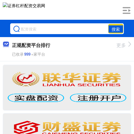
搜索
正规配资平台排行
更多
已收录
999
+家平台