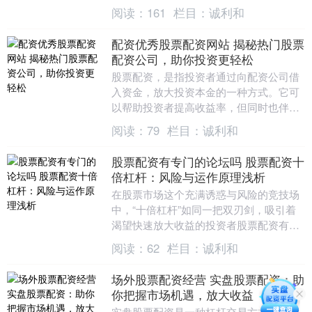
者，为投资者提供便捷的融资渠道。 * **
阅读：
161
栏目：
诚利和
放大收益：....
配资优秀股票配资网站 揭秘热门股票
配资公司，助你投资更轻松
股票配资，是指投资者通过向配资公司借
入资金，放大投资本金的一种方式。它可
以帮助投资者提高收益率，但同时也伴随
着一定的风险。 * **监管合规：**选择受监
阅读：
79
栏目：
诚利和
管的平....
股票配资有专门的论坛吗 股票配资十
倍杠杆：风险与运作原理浅析
在股票市场这个充满诱惑与风险的竞技场
中，“十倍杠杆”如同一把双刃剑，吸引着
渴望快速放大收益的投资者股票配资有专
门的论坛吗，也潜藏着令人胆寒的毁灭性
阅读：
62
栏目：
诚利和
能量。它并非简....
场外股票配资经营 实盘股票配资：助
你把握市场机遇，放大收益
实盘股票配资是一种杠杆交易方式，通过