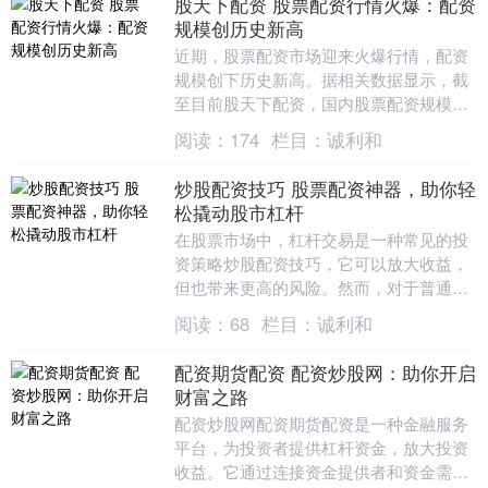
股天下配资 股票配资行情火爆：配资
规模创历史新高
近期，股票配资市场迎来火爆行情，配资
规模创下历史新高。据相关数据显示，截
至目前股天下配资，国内股票配资规模已
突破万亿元大关，较去年同期增长超过
阅读：
174
栏目：
诚利和
50%。 此外，东....
炒股配资技巧 股票配资神器，助你轻
松撬动股市杠杆
在股票市场中，杠杆交易是一种常见的投
资策略炒股配资技巧，它可以放大收益，
但也带来更高的风险。然而，对于普通投
资者来说，杠杆交易往往门槛较高，资金
阅读：
68
栏目：
诚利和
要求大。 恒信期....
配资期货配资 配资炒股网：助你开启
财富之路
配资炒股网配资期货配资是一种金融服务
平台，为投资者提供杠杆资金，放大投资
收益。它通过连接资金提供者和资金需求