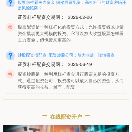
股票怎样看主力资金 揭秘股票配资：高杠杆下的财富密码还
是风险陷阱？
证券杠杆配资交易网
：
2026-02-26
股票配资是一种杠杆化的投资方式，允许投资者以少量
资金撬动更大规模的投资。它可以放大收益股票怎样看
主力资金，但也带来更高的
炒股配资找配资i 配资炒股公司：放大收益，谨慎投资
证券杠杆配资交易网
：
2025-06-19
配资炒股是一种利用杠杆资金进行股票交易的投资方
式。通过配资公司，投资者可以放大自己的资金，从而
获得更高的收益。然而，配资
股票配资操作流程 邯郸股票配资：助力资金短缺投资者实现
财富梦想
在线配资开户
在线配资开户
：
2025-06-19
对于资金短缺的投资者来说，股票配资无疑是一条实现