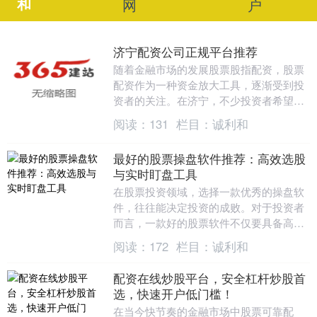
和
网
户
济宁配资公司正规平台推荐
随着金融市场的发展股票股指配资，股票
配资作为一种资金放大工具，逐渐受到投
资者的关注。在济宁，不少投资者希望通
过配资提升资金使用效率。然而，市场上
阅读：
131
栏目：
诚利和
配资公司众多，如....
最好的股票操盘软件推荐：高效选股
与实时盯盘工具
在股票投资领域，选择一款优秀的操盘软
件，往往能决定投资的成败。对于投资者
而言，一款好的股票软件不仅要具备高效
选股功能，还需要提供实时盯盘工具，帮
阅读：
172
栏目：
诚利和
助用户把握每一个....
配资在线炒股平台，安全杠杆炒股首
选，快速开户低门槛！
在当今快节奏的金融市场中股票可靠配