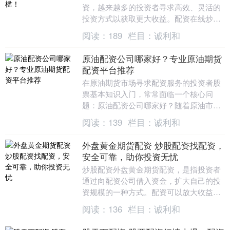
资，越来越多的投资者寻求高效、灵活的
投资方式以获取更大收益。配资在线炒股
平台应运而生，成为众多投资者实现资金
阅读：
189
栏目：
诚利和
杠杆化操作的首选工....
原油配资公司哪家好？专业原油期货
配资平台推荐
在原油期货市场寻求配资服务的投资者股
票基本知识入门，常常面临一个核心问
题：原油配资公司哪家好？随着原油市场
波动加剧，越来越多的交易者希望通过配
阅读：
139
栏目：
诚利和
资放大资金杠杆，但....
外盘黄金期货配资 炒股配资找配资，
安全可靠，助你投资无忧
炒股配资外盘黄金期货配资，是指投资者
通过向配资公司借入资金，扩大自己的投
资规模的一种方式。配资可以放大收益，
但同时也增加了风险。因此，选择一家安
阅读：
136
栏目：
诚利和
全可靠的配资公司....