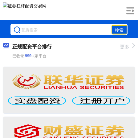
搜索
正规配资平台排行
更多
已收录
999
+家平台