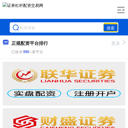
搜索
正规配资平台排行
更多
已收录
999
+家平台