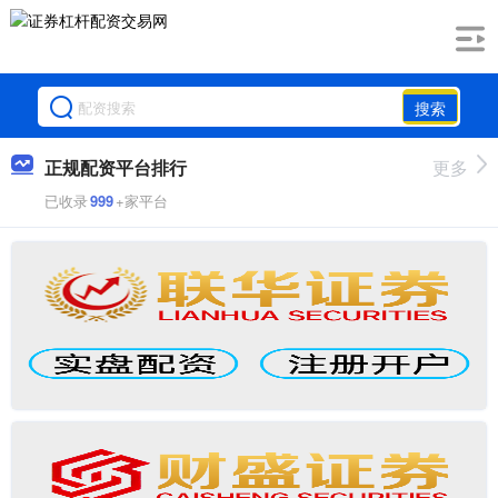
搜索
正规配资平台排行
更多
已收录
999
+家平台