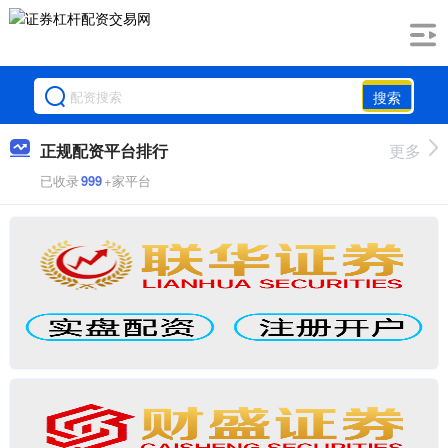
搜索
正规配资平台排行
更多
已收录
999
+家平台