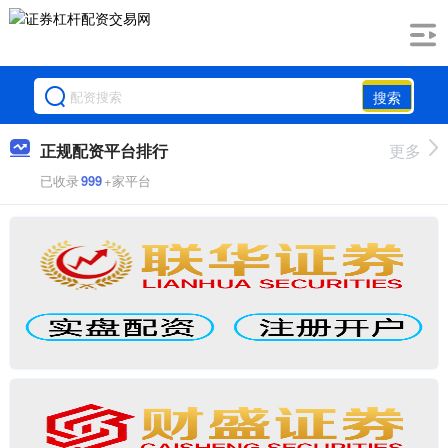
搜索
正规配资平台排行
更多
已收录
999
+家平台