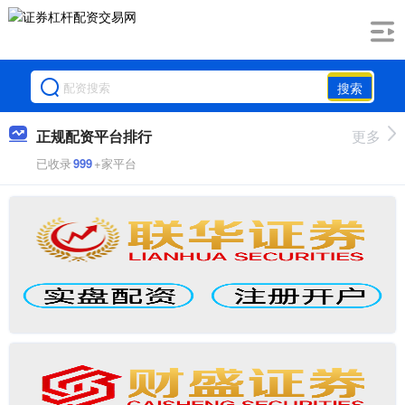
搜索
正规配资平台排行
更多
已收录
999
+家平台