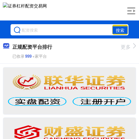
搜索
正规配资平台排行
更多
已收录
999
+家平台