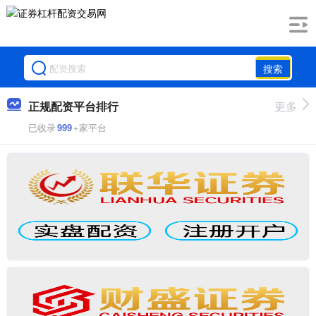
搜索
正规配资平台排行
更多
已收录
999
+家平台