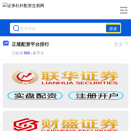
搜索
正规配资平台排行
更多
已收录
999
+家平台